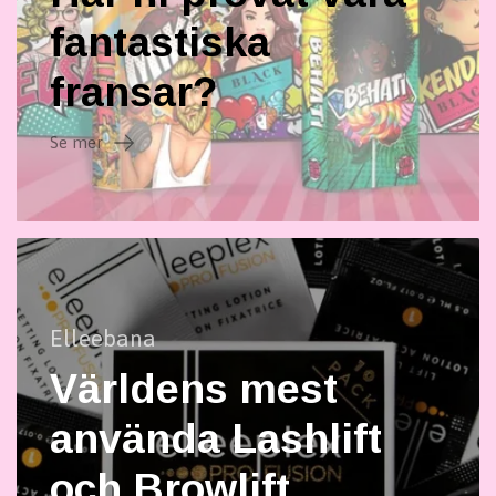
fantastiska
fransar?
Se mer
Elleebana
Världens mest
använda Lashlift
och Browlift