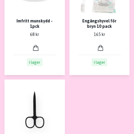
Imfritt munskydd -
Engångshyvel för
1pck
bryn 10 pack
68 kr
165 kr
I lager
I lager