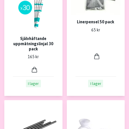
Linerpensel 50 pack
65 kr
Självhäftande
uppmätningslinjal 30
pack
165 kr
I lager
I lager