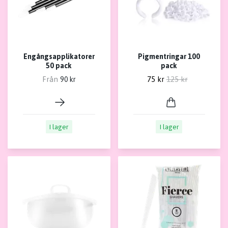
Engångsapplikatorer
Pigmentringar 100
50 pack
pack
Från
75 kr
125 kr
90 kr
I lager
I lager