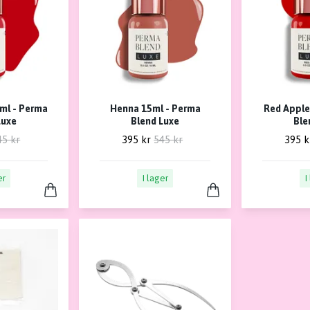
ml - Perma
Henna 15ml - Perma
Red Apple
Luxe
Blend Luxe
Ble
45 kr
395 kr
545 kr
395 k
er
I lager
I