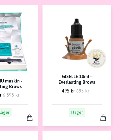
GISELLE 10ml -
MU maskin -
Everlasting Brows
sting Brows
495 kr
695 kr
r
6 595 kr
 lager
I lager