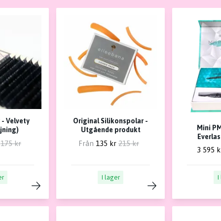
 - Velvety
Original Silikonspolar -
Mini P
jning)
Utgående produkt
Everla
175 kr
Från
135 kr
215 kr
3 595 k
er
I lager
I