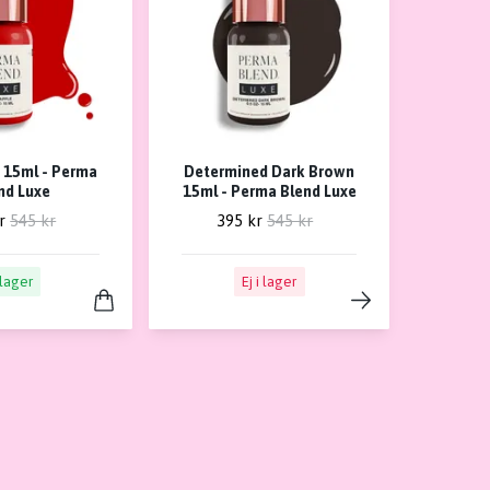
 15ml - Perma
Determined Dark Brown
nd Luxe
15ml - Perma Blend Luxe
r
545 kr
395 kr
545 kr
 lager
Ej i lager