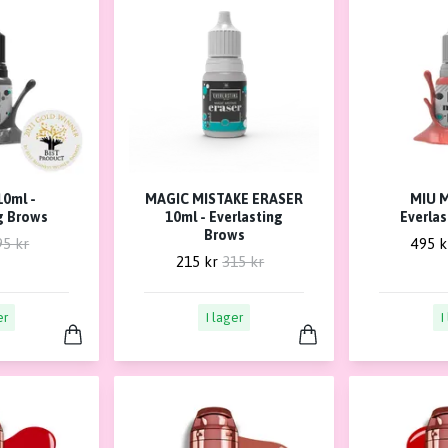
0ml -
MAGIC MISTAKE ERASER
MIU M
g Brows
10ml - Everlasting
Everla
Brows
95 kr
495 k
215 kr
315 kr
er
I lager
I