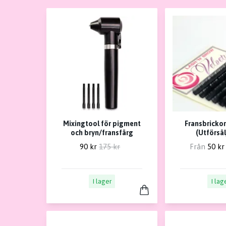
Mixingtool för pigment
Fransbrickor
och bryn/fransfärg
(Utförsäl
90 kr
175 kr
Från
50 kr
I lager
I lag