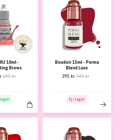
IU 10ml -
Boudoir 15ml - Perma
sting Brows
Blend Luxe
r
695 kr
395 kr
545 kr
 lager
Ej i lager