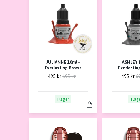
JULIANNE 10ml -
ASHLEY 1
Everlasting Brows
Everlastin
495 kr
695 kr
495 kr
6
I lager
I lag