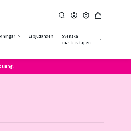
ldningar
Erbjudanden
Svenska
mästerskapen
ösning.