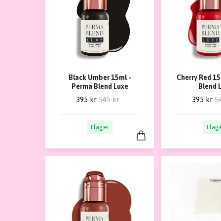
Black Umber 15ml -
Cherry Red 15
Perma Blend Luxe
Blend 
395 kr
545 kr
395 kr
5
I lager
I lag