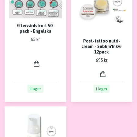
Eftervårds kort 50-
pack - Engelska
65 kr
Post-tattoo nutri-
cream - Sublim'Ink®
12pack
695 kr
I lager
I lager