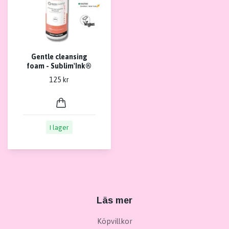
Gentle cleansing
foam - Sublim'Ink®
125 kr
I lager
Läs mer
Köpvillkor