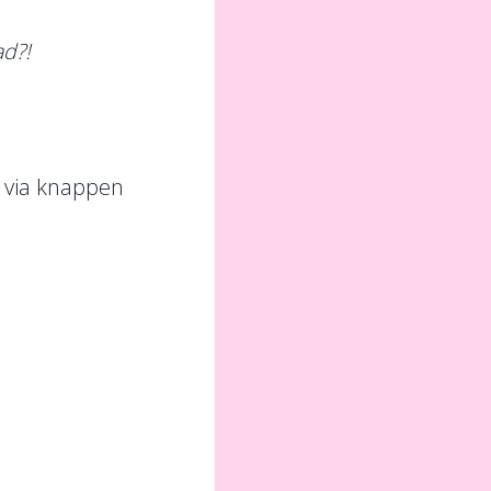
ad?!
m via knappen