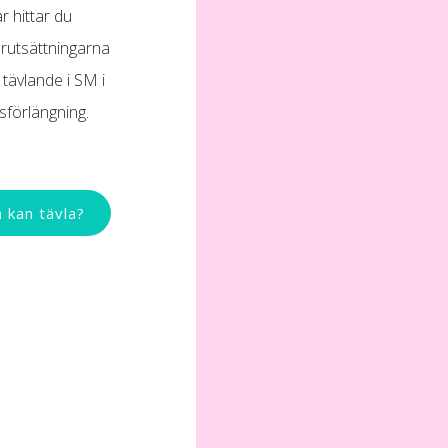
r hittar du
rutsättningarna
a tävlande i SM i
sförlängning.
 kan tävla?