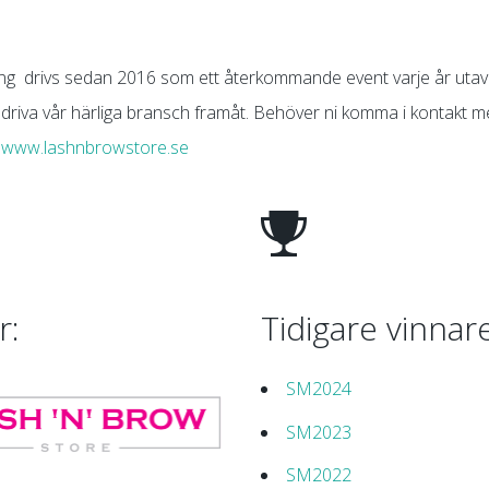
ing drivs sedan 2016 som ett återkommande event varje år uta
h driva vår härliga bransch framåt. Behöver ni komma i kontakt m
a
www.lashnbrowstore.se
r:
Tidigare vinnar
SM2024
SM2023
SM2022