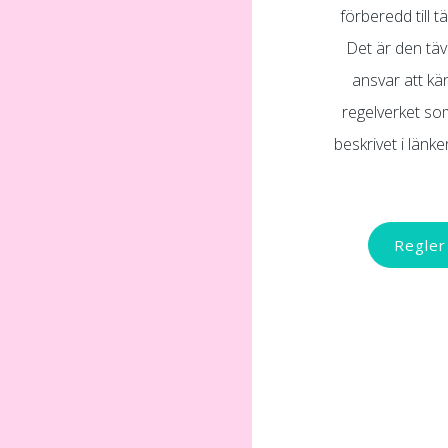
förberedd till t
Det är den tä
ansvar att kän
regelverket so
beskrivet i länk
Regler