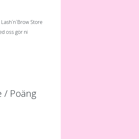
v Lash´n´Brow Store
ed oss gör ni
e / Poäng