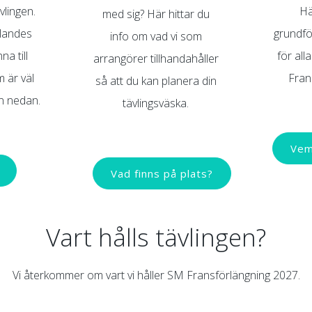
ävlingen.
Hä
med sig? Här hittar du
vlandes
grundfö
info om vad vi som
na till
för all
arrangörer tillhandahåller
m är väl
Fran
så att du kan planera din
en nedan.
tävlingsväska.
Vem
Vad finns på plats?
Vart hålls tävlingen?
Vi återkommer om vart vi håller SM Fransförlängning 2027.