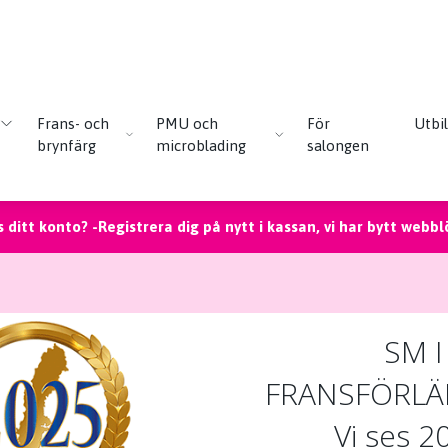
Frans- och
PMU och
För
Utbi
brynfärg
microblading
salongen
 ditt konto? -Registrera dig på nytt i kassan, vi har bytt webbl
SM I
FRANSFÖRL
Vi ses 2