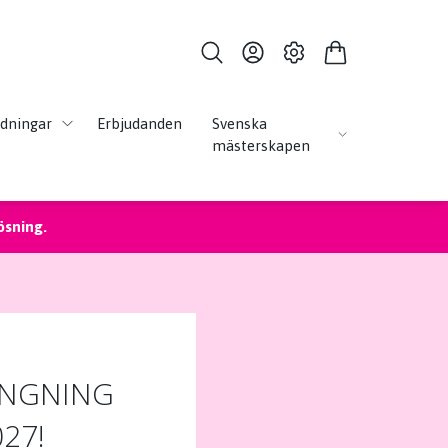
ldningar
Erbjudanden
Svenska
mästerskapen
ösning.
ÄNGNING
027!