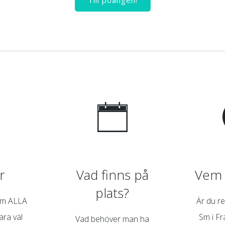
Till poängen!
r
Vad finns på
Vem 
plats?
om ALLA
Är du re
vara väl
Sm i Fr
Vad behöver man ha