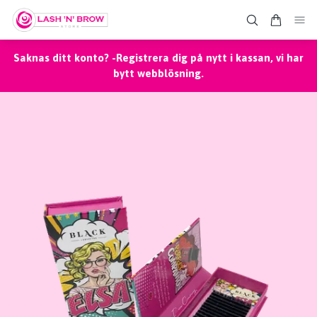
Saknas ditt konto? -Registrera dig på nytt i kassan, vi har
bytt webblösning.