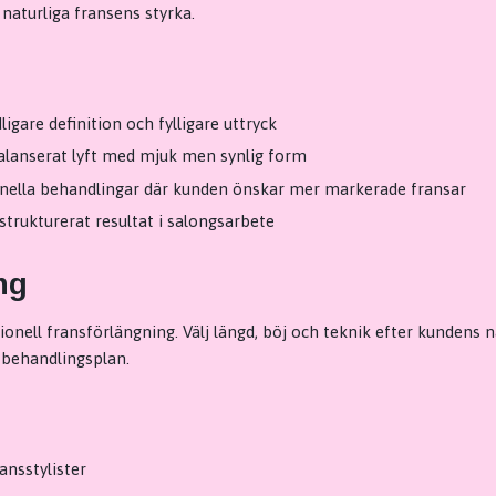
naturliga fransens styrka.
igare definition och fylligare uttryck
balanserat lyft med mjuk men synlig form
onella behandlingar där kunden önskar mer markerade fransar
strukturerat resultat i salongsarbete
ng
onell fransförlängning. Välj längd, böj och teknik efter kundens na
 behandlingsplan.
ansstylister