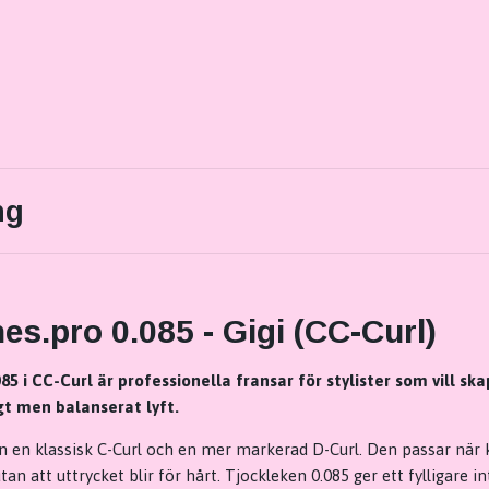
ng
es.pro 0.085 - Gigi (CC-Curl)
85 i CC-Curl är professionella fransar för stylister som vill ska
gt men balanserat lyft.
an en klassisk C-Curl och en mer markerad D-Curl. Den passar nä
n att uttrycket blir för hårt. Tjockleken 0.085 ger ett fylligare in