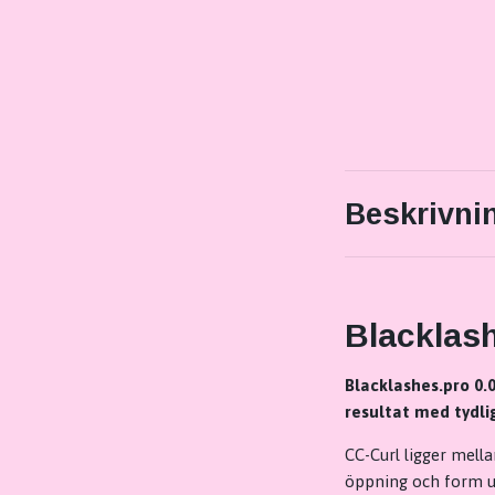
Beskrivni
Blacklash
Blacklashes.pro 0.0
resultat med tydli
CC-Curl ligger mell
öppning och form uta