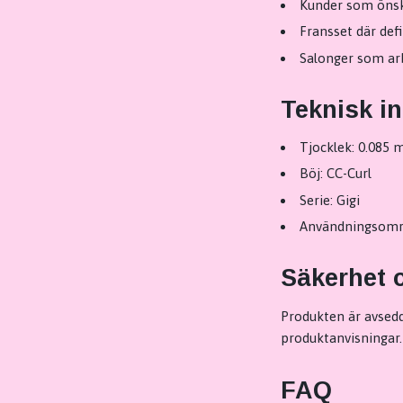
Kunder som önska
Fransset där def
Salonger som ar
Teknisk i
Tjocklek: 0.085
Böj: CC-Curl
Serie: Gigi
Användningsområ
Säkerhet 
Produkten är avsedd 
produktanvisningar.
FAQ