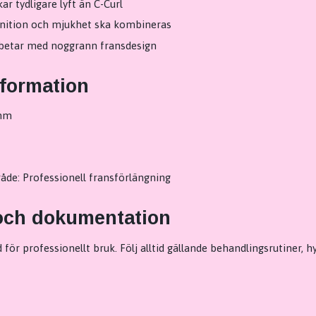
r tydligare lyft än C-Curl
inition och mjukhet ska kombineras
betar med noggrann fransdesign
nformation
 mm
de: Professionell fransförlängning
och dokumentation
för professionellt bruk. Följ alltid gällande behandlingsrutiner, 