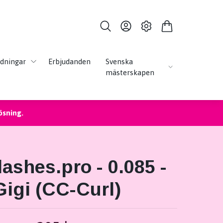
ldningar
Erbjudanden
Svenska
mästerskapen
ösning.
ashes.pro - 0.085 -
Gigi (CC-Curl)