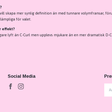
5?
 vill skapa mer synlig definition än med tunnare volymfransar, för
 lämpliga för valet.
r effekt?
ligare lyft än C-Curl men upplevs mjukare än en mer dramatisk D-Cu
Social Media
Pre