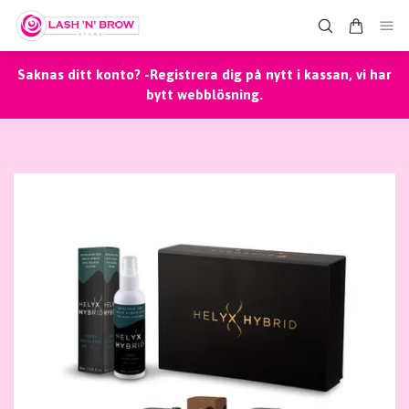
Saknas ditt konto? -Registrera dig på nytt i kassan, vi har
bytt webblösning.