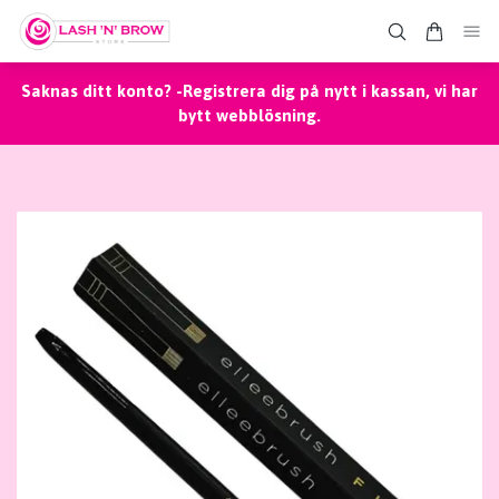
Saknas ditt konto? -Registrera dig på nytt i kassan, vi har
bytt webblösning.