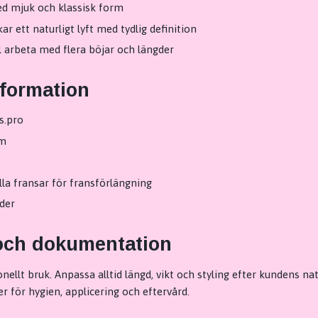
d mjuk och klassisk form
 ett naturligt lyft med tydlig definition
l arbeta med flera böjar och längder
nformation
s.pro
mm
lla fransar för fransförlängning
gder
och dokumentation
nellt bruk. Anpassa alltid längd, vikt och styling efter kundens na
er för hygien, applicering och eftervård.