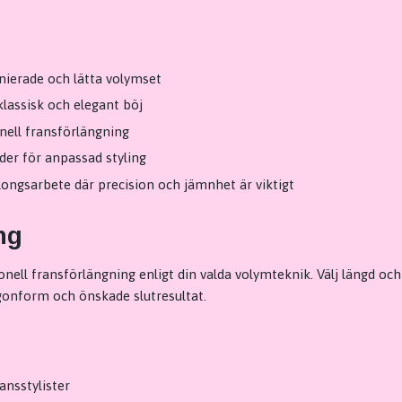
nierade och lätta volymset
klassisk och elegant böj
nell fransförlängning
gder för anpassad styling
ongsarbete där precision och jämnhet är viktigt
ng
onell fransförlängning enligt din valda volymteknik. Välj längd oc
ögonform och önskade slutresultat.
ansstylister