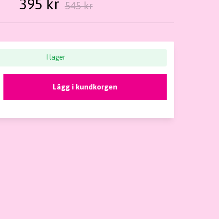
395 kr
545 kr
I lager
Lägg i kundkorgen