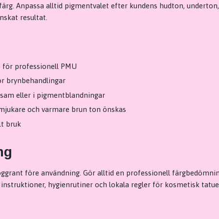
ärg. Anpassa alltid pigmentvalet efter kundens hudton, underton, 
skat resultat.
 för professionell PMU
för brynbehandlingar
sam eller i pigmentblandningar
 mjukare och varmare brun ton önskas
lt bruk
ng
ggrant före användning. Gör alltid en professionell färgbedömni
instruktioner, hygienrutiner och lokala regler för kosmetisk tatue