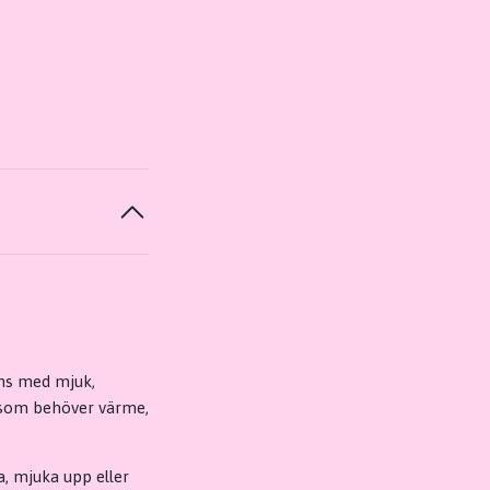
ns med mjuk,
n som behöver värme,
, mjuka upp eller