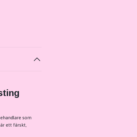
ting
 behandlare som
 ett färskt,