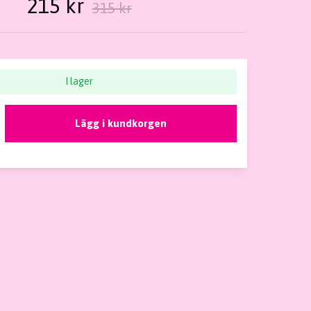
215 kr
315 kr
I lager
Lägg i kundkorgen