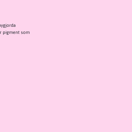
nygjorda
för pigment som