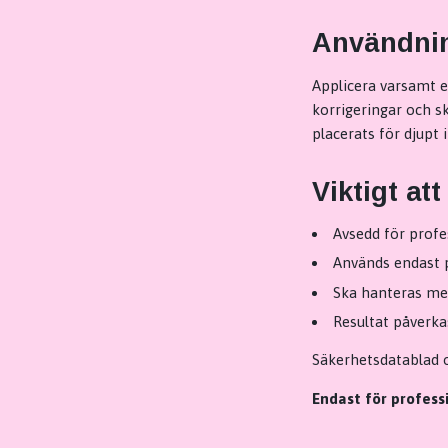
Användni
Applicera varsamt e
korrigeringar och s
placerats för djupt 
Viktigt att
Avsedd för profe
Används endast p
Ska hanteras med
Resultat påverka
Säkerhetsdatablad o
Endast för professi